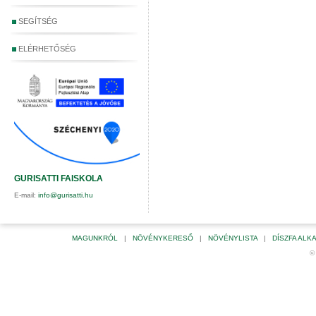
SEGÍTSÉG
ELÉRHETŐSÉG
GURISATTI FAISKOLA
E-mail:
info@gurisatti.hu
MAGUNKRÓL
|
NÖVÉNYKERESŐ
|
NÖVÉNYLISTA
|
DÍSZFA AL
©