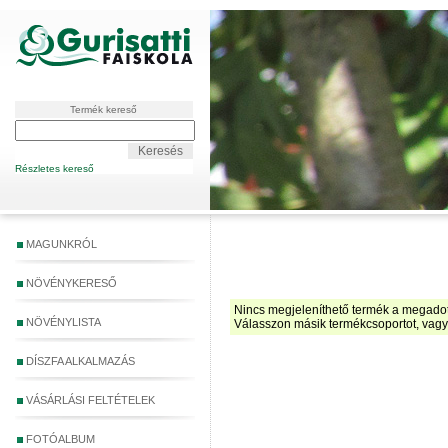
Termék kereső
Részletes kereső
MAGUNKRÓL
NÖVÉNYKERESŐ
Nincs megjeleníthető termék a megadott 
NÖVÉNYLISTA
Válasszon másik termékcsoportot, vag
DÍSZFA ALKALMAZÁS
VÁSÁRLÁSI FELTÉTELEK
FOTÓALBUM