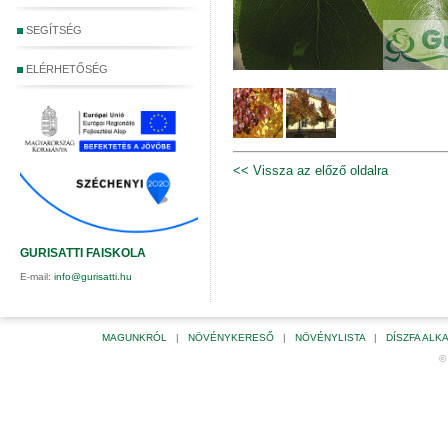
SEGÍTSÉG
ELÉRHETŐSÉG
<< Vissza az előző oldalra
GURISATTI FAISKOLA
E-mail:
info@gurisatti.hu
MAGUNKRÓL
|
NÖVÉNYKERESŐ
|
NÖVÉNYLISTA
|
DÍSZFA AL
©