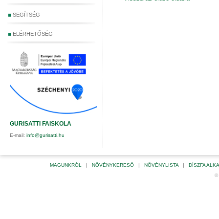
SEGÍTSÉG
ELÉRHETŐSÉG
GURISATTI FAISKOLA
E-mail:
info@gurisatti.hu
MAGUNKRÓL
|
NÖVÉNYKERESŐ
|
NÖVÉNYLISTA
|
DÍSZFA AL
©