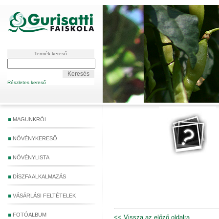
Termék kereső
Részletes kereső
MAGUNKRÓL
NÖVÉNYKERESŐ
NÖVÉNYLISTA
DÍSZFA ALKALMAZÁS
VÁSÁRLÁSI FELTÉTELEK
FOTÓALBUM
<< Vissza az előző oldalra