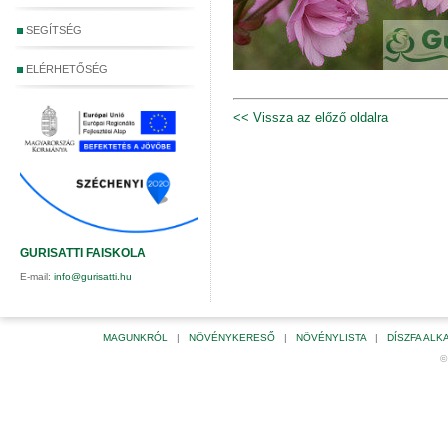
SEGÍTSÉG
ELÉRHETŐSÉG
<< Vissza az előző oldalra
GURISATTI FAISKOLA
E-mail:
info@gurisatti.hu
MAGUNKRÓL
|
NÖVÉNYKERESŐ
|
NÖVÉNYLISTA
|
DÍSZFA AL
©