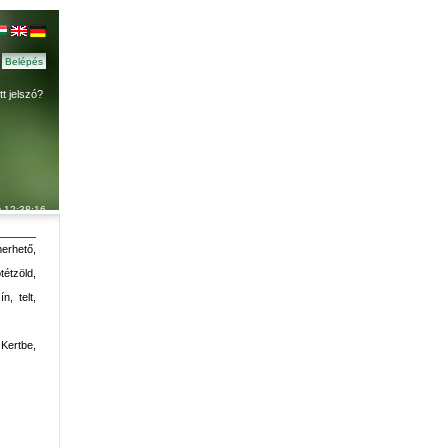
ett jelszó?
) 12:38:16
erhető,
tétzöld,
, telt,
 Kertbe,