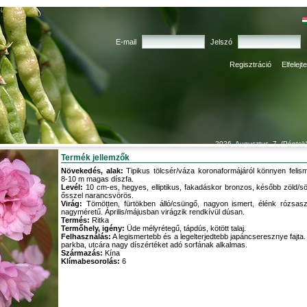
E-mail
Jelszó
Regisztráció
Elfelejt
2026. Augusztus. 7. (Péntek
Termék jellemzők
Növekedés, alak:
Tipikus tölcsér/váza koronaformájáról könnyen felism
8-10 m magas díszfa.
Levél:
10 cm-es, hegyes, elliptikus, fakadáskor bronzos, később zöld/sö
ősszel narancsvörös.
Virág:
Tömötten, fürtökben álló/csüngő, nagyon ismert, élénk rózsaszín
nagyméretű. Április/májusban virágzik rendkívül dúsan.
Termés:
Ritka
Termőhely, igény:
Üde mélyrétegű, tápdús, kötött talaj.
Felhasználás:
A legismertebb és a legelterjedtebb japáncseresznye fajta.
parkba, utcára nagy díszértéket adó sorfának alkalmas.
Származás:
Kína
Klímabesorolás:
6