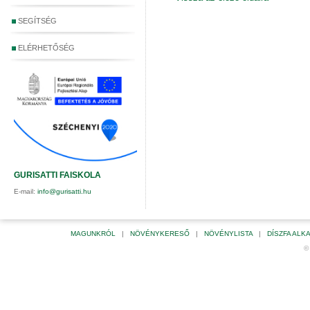
SEGÍTSÉG
ELÉRHETŐSÉG
GURISATTI FAISKOLA
E-mail:
info@gurisatti.hu
MAGUNKRÓL
|
NÖVÉNYKERESŐ
|
NÖVÉNYLISTA
|
DÍSZFA AL
©