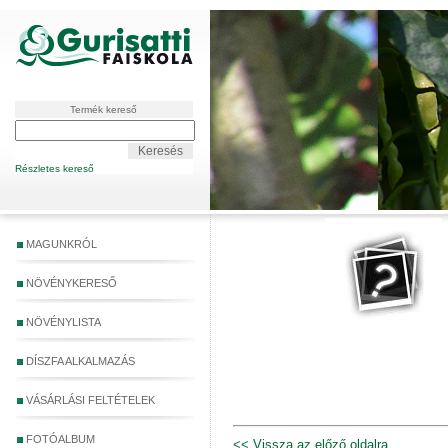
Termék kereső
Részletes kereső
MAGUNKRÓL
NÖVÉNYKERESŐ
NÖVÉNYLISTA
DÍSZFA ALKALMAZÁS
VÁSÁRLÁSI FELTÉTELEK
FOTÓALBUM
<< Vissza az előző oldalra