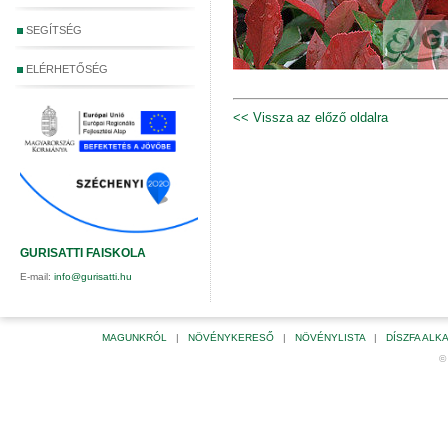
SEGÍTSÉG
ELÉRHETŐSÉG
<< Vissza az előző oldalra
GURISATTI FAISKOLA
E-mail:
info@gurisatti.hu
MAGUNKRÓL
|
NÖVÉNYKERESŐ
|
NÖVÉNYLISTA
|
DÍSZFA AL
©