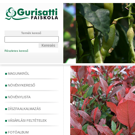
Termék kereső
Részletes kereső
MAGUNKRÓL
NÖVÉNYKERESŐ
NÖVÉNYLISTA
DÍSZFA ALKALMAZÁS
VÁSÁRLÁSI FELTÉTELEK
FOTÓALBUM