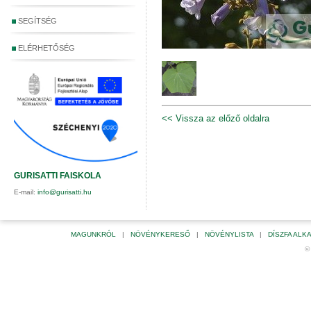
SEGÍTSÉG
ELÉRHETŐSÉG
<< Vissza az előző oldalra
GURISATTI FAISKOLA
E-mail:
info@gurisatti.hu
MAGUNKRÓL
|
NÖVÉNYKERESŐ
|
NÖVÉNYLISTA
|
DÍSZFA AL
©