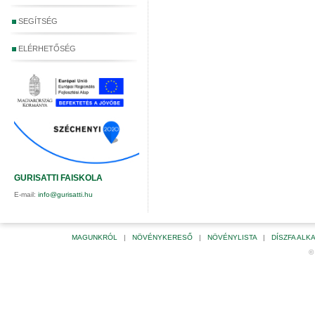
SEGÍTSÉG
ELÉRHETŐSÉG
GURISATTI FAISKOLA
E-mail:
info@gurisatti.hu
MAGUNKRÓL
|
NÖVÉNYKERESŐ
|
NÖVÉNYLISTA
|
DÍSZFA AL
©