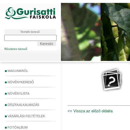
Termék kereső
Részletes kereső
MAGUNKRÓL
NÖVÉNYKERESŐ
NÖVÉNYLISTA
DÍSZFA ALKALMAZÁS
<< Vissza az előző oldalra
VÁSÁRLÁSI FELTÉTELEK
FOTÓALBUM