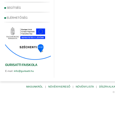
SEGÍTSÉG
ELÉRHETŐSÉG
GURISATTI FAISKOLA
E-mail:
info@gurisatti.hu
MAGUNKRÓL
|
NÖVÉNYKERESŐ
|
NÖVÉNYLISTA
|
DÍSZFA AL
©