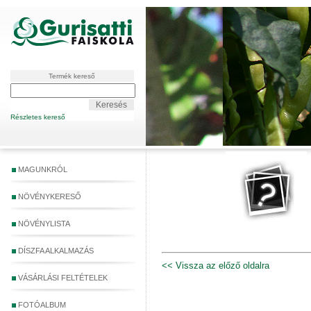
Termék kereső
Részletes kereső
MAGUNKRÓL
NÖVÉNYKERESŐ
NÖVÉNYLISTA
DÍSZFA ALKALMAZÁS
<< Vissza az előző oldalra
VÁSÁRLÁSI FELTÉTELEK
FOTÓALBUM