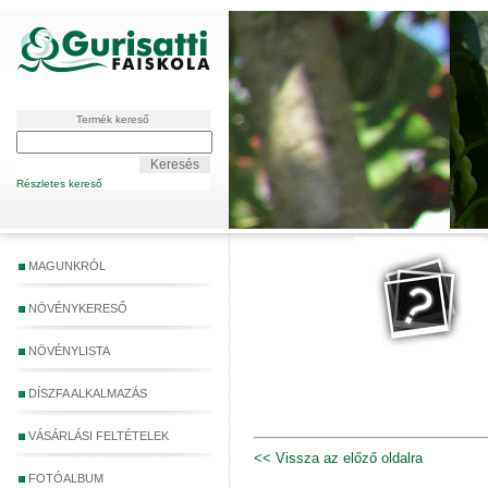
Termék kereső
Részletes kereső
MAGUNKRÓL
NÖVÉNYKERESŐ
NÖVÉNYLISTA
DÍSZFA ALKALMAZÁS
VÁSÁRLÁSI FELTÉTELEK
<< Vissza az előző oldalra
FOTÓALBUM