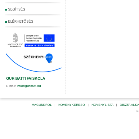
SEGÍTSÉG
ELÉRHETŐSÉG
GURISATTI FAISKOLA
E-mail:
info@gurisatti.hu
MAGUNKRÓL
|
NÖVÉNYKERESŐ
|
NÖVÉNYLISTA
|
DÍSZFA AL
©