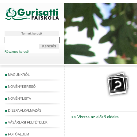
Termék kereső
Részletes kereső
MAGUNKRÓL
NÖVÉNYKERESŐ
NÖVÉNYLISTA
DÍSZFA ALKALMAZÁS
<< Vissza az előző oldalra
VÁSÁRLÁSI FELTÉTELEK
FOTÓALBUM