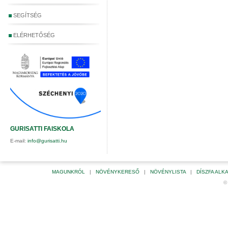
SEGÍTSÉG
ELÉRHETŐSÉG
GURISATTI FAISKOLA
E-mail:
info@gurisatti.hu
MAGUNKRÓL
|
NÖVÉNYKERESŐ
|
NÖVÉNYLISTA
|
DÍSZFA AL
©