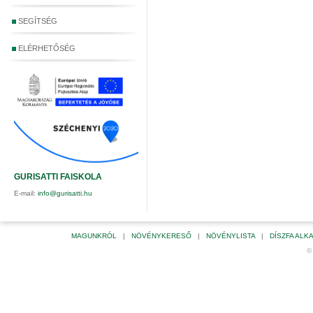
SEGÍTSÉG
ELÉRHETŐSÉG
GURISATTI FAISKOLA
E-mail:
info@gurisatti.hu
MAGUNKRÓL
|
NÖVÉNYKERESŐ
|
NÖVÉNYLISTA
|
DÍSZFA AL
©