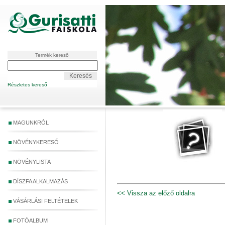
Termék kereső
Részletes kereső
MAGUNKRÓL
NÖVÉNYKERESŐ
NÖVÉNYLISTA
DÍSZFA ALKALMAZÁS
<< Vissza az előző oldalra
VÁSÁRLÁSI FELTÉTELEK
FOTÓALBUM