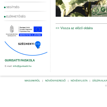
SEGÍTSÉG
ELÉRHETŐSÉG
<< Vissza az előző oldalra
GURISATTI FAISKOLA
E-mail:
info@gurisatti.hu
MAGUNKRÓL
|
NÖVÉNYKERESŐ
|
NÖVÉNYLISTA
|
DÍSZFA AL
©