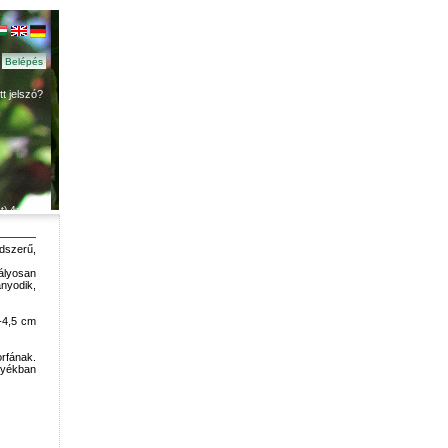
ett jelszó?
t) 4:34:58
dszerű,
ályosan
ányodik,
-4,5 cm
orfának.
rnyékban