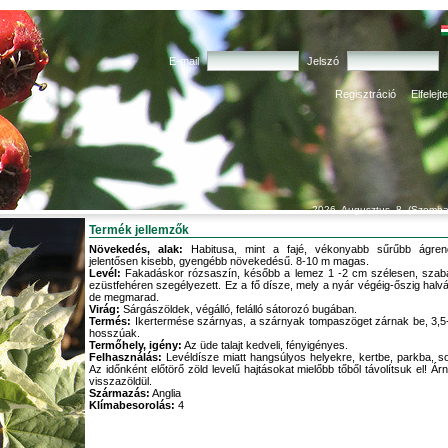
E-mail
Jelszó
Regisztráció
Elfelejt
2026. Augusztus. 8. (Szomba
Termék jellemzők
Növekedés, alak:
Habitusa, mint a fajé, vékonyabb sűrűbb ágren
jelentősen kisebb, gyengébb növekedésű. 8-10 m magas.
Levél:
Fakadáskor rózsaszín, később a lemez 1 -2 cm szélesen, szab
ezüstfehéren szegélyezett. Ez a fő dísze, mely a nyár végéig-őszig halv
de megmarad.
Virág:
Sárgászöldek, végálló, felálló sátorozó bugában.
Termés:
Ikertermése szárnyas, a szárnyak tompaszöget zárnak be, 3,5
hosszúak.
Termőhely, igény:
Az üde talajt kedveli, fényigényes.
Felhasználás:
Levéldísze miatt hangsúlyos helyekre, kertbe, parkba, s
Az időnként előtörő zöld levelű hajtásokat mielőbb tőből távolítsuk el! Á
visszazöldül.
Származás:
Anglia
Klímabesorolás:
4